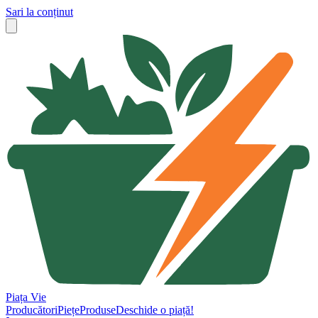
Sari la conținut
Piața Vie
Producători
Piețe
Produse
Deschide o piață!