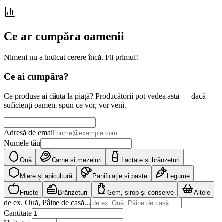
Ce ar cumpăra oamenii
Nimeni nu a indicat cerere încă. Fii primul!
Ce ai cumpăra?
Ce produse ai căuta la piață? Producătorii pot vedea asta — dacă
suficienți oameni spun ce vor, vor veni.
Adresă de email
Numele tău
Ouă
Carne și mezeluri
Lactate și brânzeturi
Miere și apicultură
Panificație și paste
Legume
Fructe
Brânzeturi
Gem, sirop și conserve
Altele
de ex. Ouă, Pâine de casă...
Cantitate