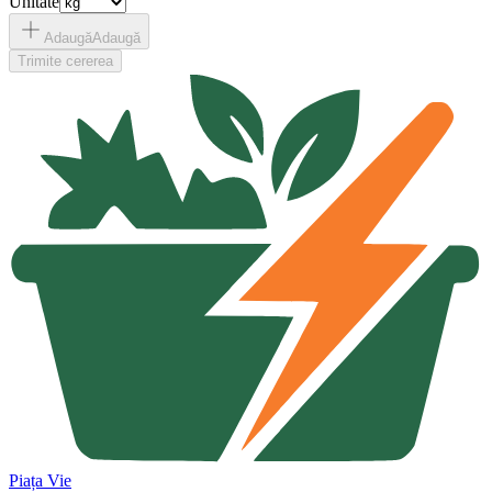
Unitate
Adaugă
Adaugă
Trimite cererea
Piața Vie