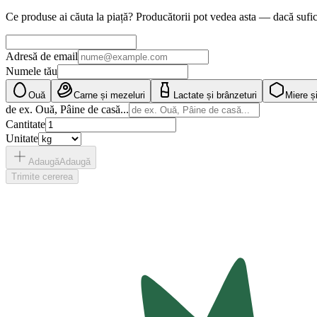
Ce produse ai căuta la piață? Producătorii pot vedea asta — dacă sufic
Adresă de email
Numele tău
Ouă
Carne și mezeluri
Lactate și brânzeturi
Miere și
de ex. Ouă, Pâine de casă...
Cantitate
Unitate
Adaugă
Adaugă
Trimite cererea