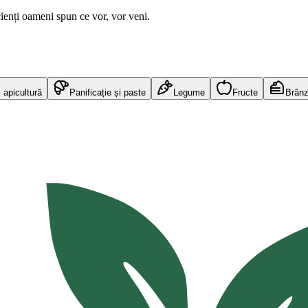
ienți oameni spun ce vor, vor veni.
 apicultură
Panificație și paste
Legume
Fructe
Brânz