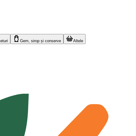
eturi
Gem, sirop și conserve
Altele