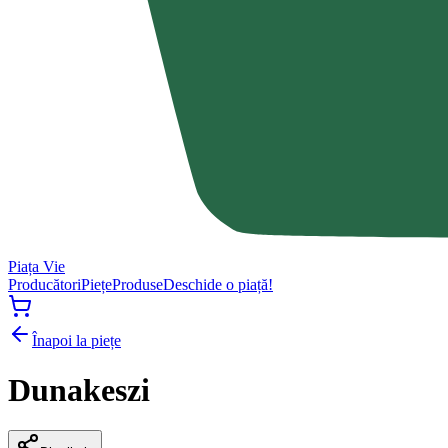
Piața Vie
Producători
Piețe
Produse
Deschide o piață!
Înapoi la piețe
Dunakeszi