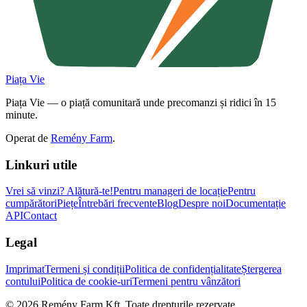
Piața Vie
Piața Vie — o piață comunitară unde precomanzi și ridici în 15
minute.
Operat de
Remény Farm
.
Linkuri utile
Vrei să vinzi?
Alătură-te!
Pentru manageri de locație
Pentru
cumpărători
Piețe
Întrebări frecvente
Blog
Despre noi
Documentație
API
Contact
Legal
Imprimat
Termeni și condiții
Politica de confidențialitate
Ștergerea
contului
Politica de cookie-uri
Termeni pentru vânzători
©
2026
Remény Farm Kft.
Toate drepturile rezervate.