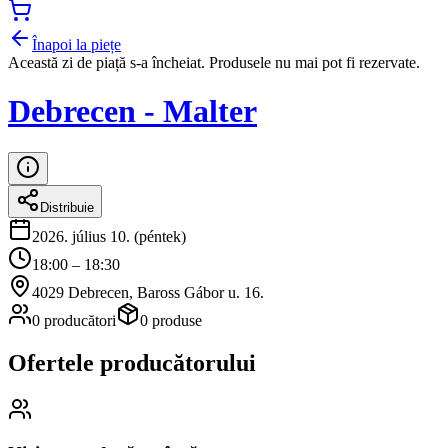
Înapoi la piețe
Această zi de piață s-a încheiat. Produsele nu mai pot fi rezervate.
Debrecen - Malter
Distribuie
2026. július 10. (péntek)
18:00 – 18:30
4029 Debrecen, Baross Gábor u. 16.
0 producători
0 produse
Ofertele producătorului