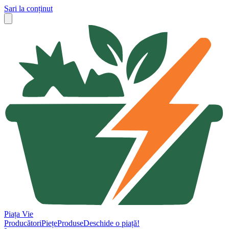
Sari la conținut
Piața Vie
Producători
Piețe
Produse
Deschide o piață!