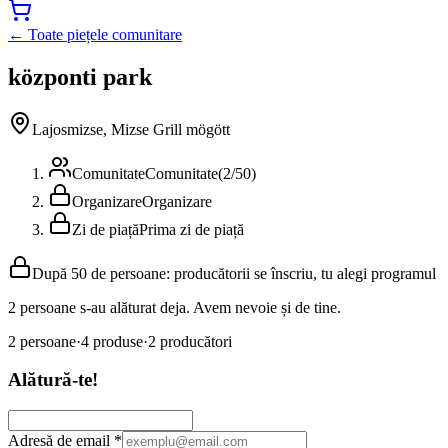
← Toate piețele comunitare
központi park
Lajosmizse, Mizse Grill mögött
Comunitate
Comunitate
(
2
/
50
)
Organizare
Organizare
Zi de piață
Prima zi de piață
După 50 de persoane: producătorii se înscriu, tu alegi programul
2 persoane s-au alăturat deja. Avem nevoie și de tine.
2
persoane
·
4
produse
·
2
producători
Alătură-te!
Adresă de email
*