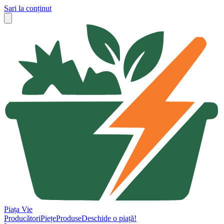
Sari la conținut
Piața Vie
Producători
Piețe
Produse
Deschide o piață!