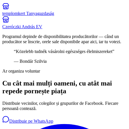
templomkert Tanyagazdaság
Czeróczki András EV
Programul depinde de disponibilitatea producătorilor — când un
producător se înscrie, orele sale disponibile apar aici, iar tu votezi.
“
Közelebb tudnék vásárolni egészséges élelmiszereket
”
—
Bondár Szilvia
Ar organiza voluntar
Cu cât mai mulți oameni, cu atât mai
repede pornește piața
Distribuie vecinilor, colegilor și grupurilor de Facebook. Fiecare
persoană contează.
Distribuie pe WhatsApp