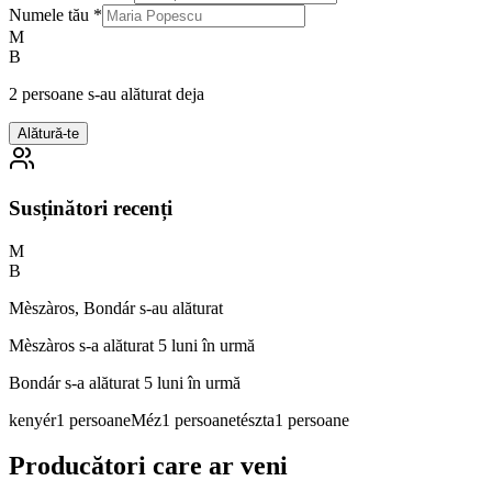
Numele tău
*
M
B
2 persoane s-au alăturat deja
Alătură-te
Susținători recenți
M
B
Mèszàros, Bondár s-au alăturat
Mèszàros
s-a alăturat 5 luni în urmă
Bondár
s-a alăturat 5 luni în urmă
kenyér
1
persoane
Méz
1
persoane
tészta
1
persoane
Producători care ar veni