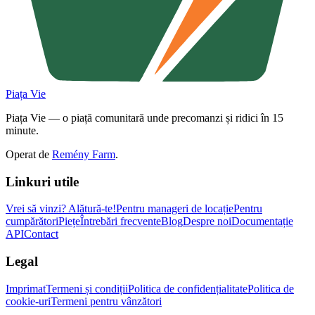
Piața Vie
Piața Vie — o piață comunitară unde precomanzi și ridici în 15
minute.
Operat de
Remény Farm
.
Linkuri utile
Vrei să vinzi?
Alătură-te!
Pentru manageri de locație
Pentru
cumpărători
Piețe
Întrebări frecvente
Blog
Despre noi
Documentație
API
Contact
Legal
Imprimat
Termeni și condiții
Politica de confidențialitate
Politica de
cookie-uri
Termeni pentru vânzători