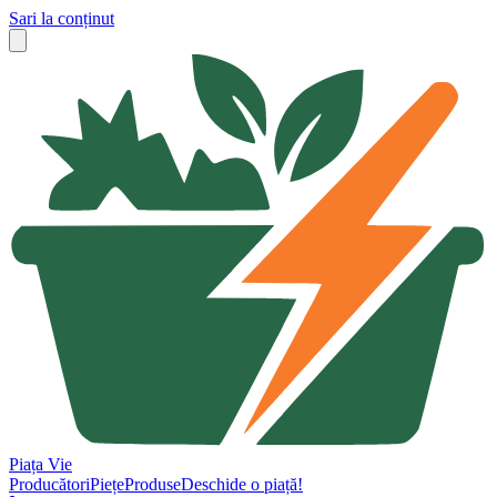
Sari la conținut
Piața Vie
Producători
Piețe
Produse
Deschide o piață!