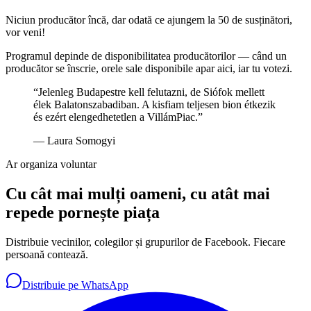
Niciun producător încă, dar odată ce ajungem la 50 de susținători,
vor veni!
Programul depinde de disponibilitatea producătorilor — când un
producător se înscrie, orele sale disponibile apar aici, iar tu votezi.
“
Jelenleg Budapestre kell felutazni, de Siófok mellett
élek Balatonszabadiban. A kisfiam teljesen bion étkezik
és ezért elengedhetetlen a VillámPiac.
”
—
Laura Somogyi
Ar organiza voluntar
Cu cât mai mulți oameni, cu atât mai
repede pornește piața
Distribuie vecinilor, colegilor și grupurilor de Facebook. Fiecare
persoană contează.
Distribuie pe WhatsApp