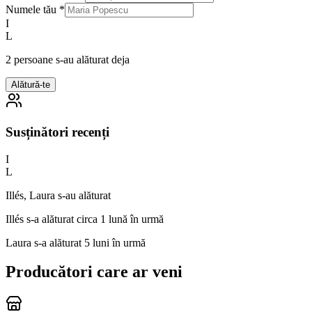
Numele tău
*
I
L
2 persoane s-au alăturat deja
Alătură-te
Susținători recenți
I
L
Illés, Laura s-au alăturat
Illés
s-a alăturat circa 1 lună în urmă
Laura
s-a alăturat 5 luni în urmă
Producători care ar veni