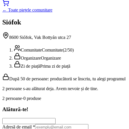
← Toate piețele comunitare
Siófok
8600 Siófok, Vak Bottyán utca 27
Comunitate
Comunitate
(
2
/
50
)
Organizare
Organizare
Zi de piață
Prima zi de piață
După 50 de persoane: producătorii se înscriu, tu alegi programul
2 persoane s-au alăturat deja. Avem nevoie și de tine.
2
persoane
·
0
produse
Alătură-te!
Adresă de email
*