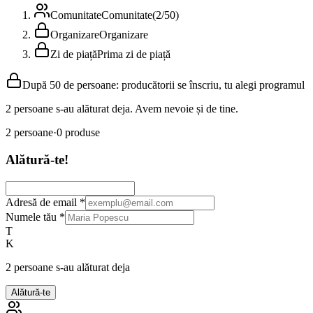
Comunitate
Comunitate
(
2
/
50
)
Organizare
Organizare
Zi de piață
Prima zi de piață
După 50 de persoane: producătorii se înscriu, tu alegi programul
2 persoane s-au alăturat deja. Avem nevoie și de tine.
2
persoane
·
0
produse
Alătură-te!
Adresă de email
*
Numele tău
*
T
K
2 persoane s-au alăturat deja
Alătură-te