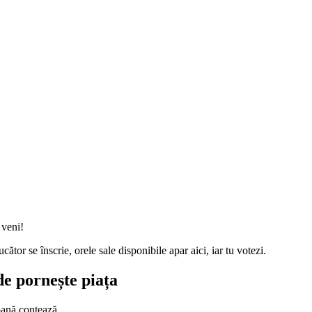
 veni!
or se înscrie, orele sale disponibile apar aici, iar tu votezi.
de pornește piața
oană contează.