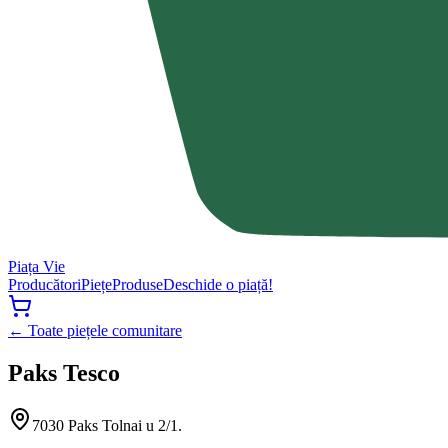
Piața Vie
Producători
Piețe
Produse
Deschide o piață!
← Toate piețele comunitare
Paks Tesco
7030 Paks Tolnai u 2/1.