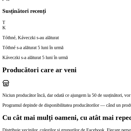
Susținători recenți
T
K
Tóthné, Káveczki s-au alăturat
Tóthné
s-a alăturat 5 luni în urmă
Káveczki
s-a alăturat 5 luni în urmă
Producători care ar veni
Niciun producător încă, dar odată ce ajungem la 50 de susținători, vor
Programul depinde de disponibilitatea producătorilor — când un producăt
Cu cât mai mulți oameni, cu atât mai repe
Distribuie vecinilor, colegilor și grupurilor de Facebook. Fiecare pers