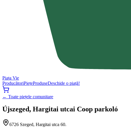
Piața Vie
Producători
Piețe
Produse
Deschide o piață!
← Toate piețele comunitare
Újszeged, Hargitai utcai Coop parkoló
6726 Szeged, Hargitai utca 60.