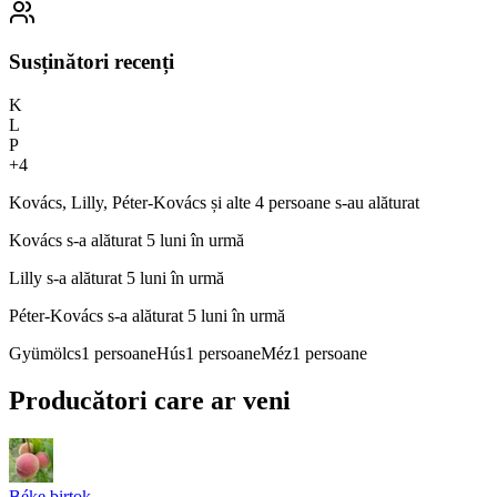
Susținători recenți
K
L
P
+
4
Kovács, Lilly, Péter-Kovács și alte 4 persoane s-au alăturat
Kovács
s-a alăturat 5 luni în urmă
Lilly
s-a alăturat 5 luni în urmă
Péter-Kovács
s-a alăturat 5 luni în urmă
Gyümölcs
1
persoane
Hús
1
persoane
Méz
1
persoane
Producători care ar veni
Béke birtok