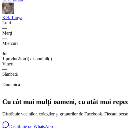
Kék Tanya
Luni
—
Marți
—
Miercuri
—
Joi
1 producător(i) disponibil(i)
Vineri
—
Sâmbătă
—
Duminică
—
Cu cât mai mulți oameni, cu atât mai repe
Distribuie vecinilor, colegilor și grupurilor de Facebook. Fiecare pers
Distribuie pe WhatsApp