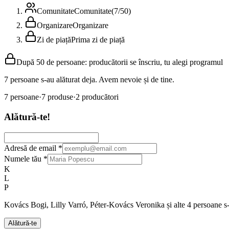
Comunitate
Comunitate
(
7
/
50
)
Organizare
Organizare
Zi de piață
Prima zi de piață
După 50 de persoane: producătorii se înscriu, tu alegi programul
7 persoane s-au alăturat deja. Avem nevoie și de tine.
7
persoane
·
7
produse
·
2
producători
Alătură-te!
Adresă de email
*
Numele tău
*
K
L
P
Kovács Bogi, Lilly Varró, Péter-Kovács Veronika și alte 4 persoane s-
Alătură-te