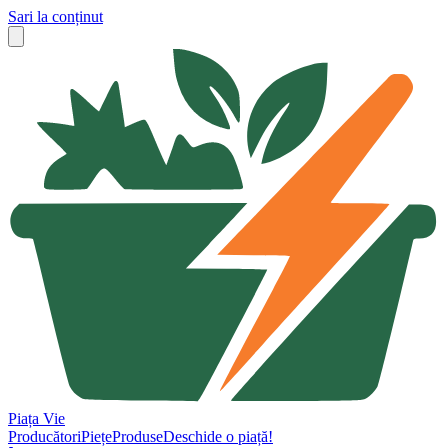
Sari la conținut
Piața Vie
Producători
Piețe
Produse
Deschide o piață!