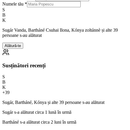
Numele tău
*
S
B
K
Sugár Vanda, Bartháné Csuhai Ilona, Kónya zoltánnè și alte 39
persoane s-au alăturat
Alătură-te
Susținători recenți
S
B
K
+
39
Sugár, Bartháné, Kónya și alte 39 persoane s-au alăturat
Sugár
s-a alăturat circa 1 lună în urmă
Bartháné
s-a alăturat circa 2 luni în urmă