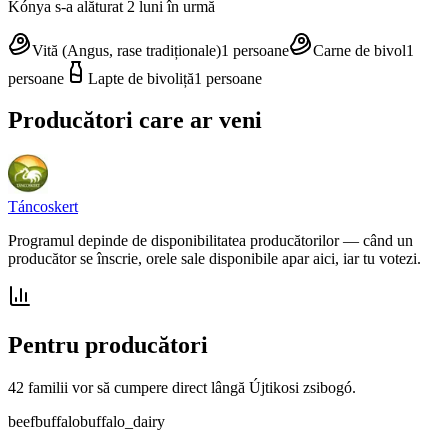
Kónya
s-a alăturat 2 luni în urmă
Vită (Angus, rase tradiționale)
1
persoane
Carne de bivol
1
persoane
Lapte de bivoliță
1
persoane
Producători care ar veni
Táncoskert
Programul depinde de disponibilitatea producătorilor — când un
producător se înscrie, orele sale disponibile apar aici, iar tu votezi.
Pentru producători
42 familii vor să cumpere direct lângă Újtikosi zsibogó.
beef
buffalo
buffalo_dairy