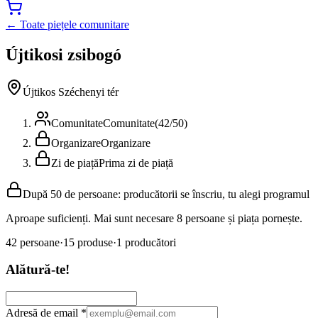
← Toate piețele comunitare
Újtikosi zsibogó
Újtikos Széchenyi tér
Comunitate
Comunitate
(
42
/
50
)
Organizare
Organizare
Zi de piață
Prima zi de piață
După 50 de persoane: producătorii se înscriu, tu alegi programul
Aproape suficienți. Mai sunt necesare 8 persoane și piața pornește.
42
persoane
·
15
produse
·
1
producători
Alătură-te!
Adresă de email
*