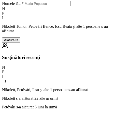
Numele tău
*
N
P
I
Nikolett Tomor, Petővári Bence, Icsu Beáta și alte 1 persoane s-au
alăturat
Alătură-te
Susținători recenți
N
P
I
+
1
Nikolett, Petővári, Icsu și alte 1 persoane s-au alăturat
Nikolett
s-a alăturat 22 zile în urmă
Petővári
s-a alăturat 5 luni în urmă