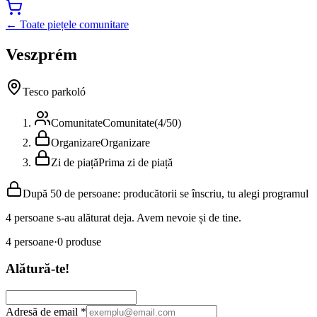
← Toate piețele comunitare
Veszprém
Tesco parkoló
Comunitate
Comunitate
(
4
/
50
)
Organizare
Organizare
Zi de piață
Prima zi de piață
După 50 de persoane: producătorii se înscriu, tu alegi programul
4 persoane s-au alăturat deja. Avem nevoie și de tine.
4
persoane
·
0
produse
Alătură-te!
Adresă de email
*