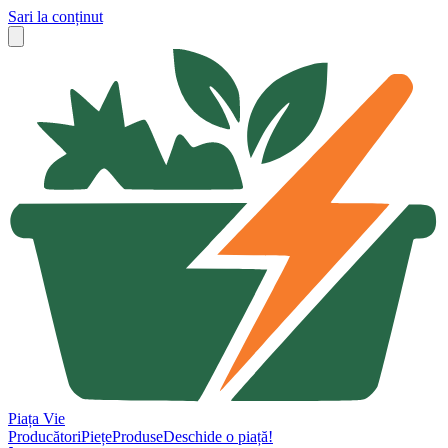
Sari la conținut
Piața Vie
Producători
Piețe
Produse
Deschide o piață!