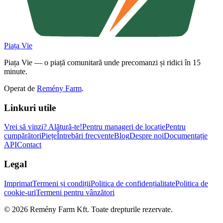
Piața Vie
Piața Vie — o piață comunitară unde precomanzi și ridici în 15
minute.
Operat de
Remény Farm
.
Linkuri utile
Vrei să vinzi?
Alătură-te!
Pentru manageri de locație
Pentru
cumpărători
Piețe
Întrebări frecvente
Blog
Despre noi
Documentație
API
Contact
Legal
Imprimat
Termeni și condiții
Politica de confidențialitate
Politica de
cookie-uri
Termeni pentru vânzători
©
2026
Remény Farm Kft.
Toate drepturile rezervate.