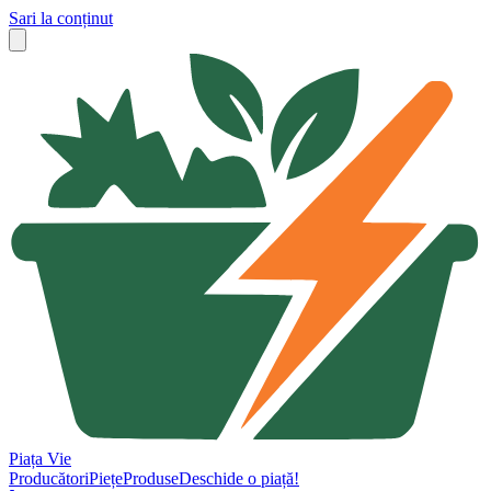
Sari la conținut
Piața Vie
Producători
Piețe
Produse
Deschide o piață!