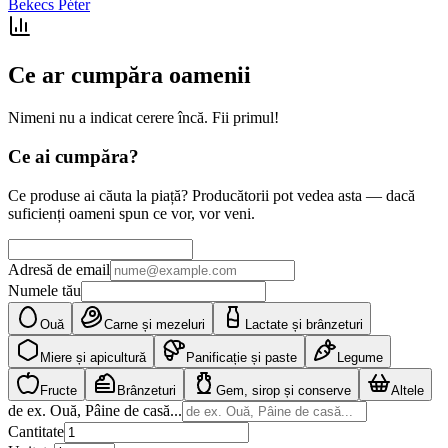
Bekecs Péter
Ce ar cumpăra oamenii
Nimeni nu a indicat cerere încă. Fii primul!
Ce ai cumpăra?
Ce produse ai căuta la piață? Producătorii pot vedea asta — dacă
suficienți oameni spun ce vor, vor veni.
Adresă de email
Numele tău
Ouă
Carne și mezeluri
Lactate și brânzeturi
Miere și apicultură
Panificație și paste
Legume
Fructe
Brânzeturi
Gem, sirop și conserve
Altele
de ex. Ouă, Pâine de casă...
Cantitate