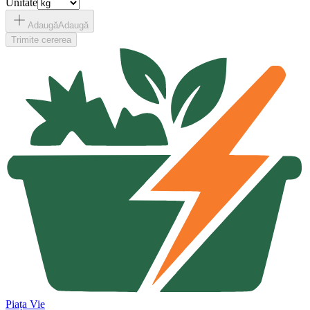
Unitate
Adaugă
Adaugă
Trimite cererea
Piața Vie