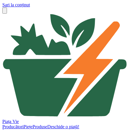
Sari la conținut
Piața Vie
Producători
Piețe
Produse
Deschide o piață!