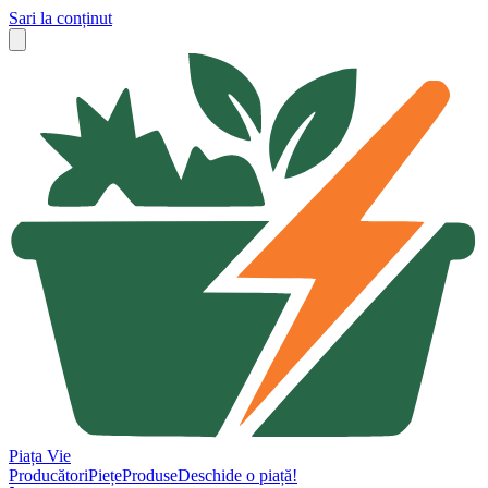
Sari la conținut
Piața Vie
Producători
Piețe
Produse
Deschide o piață!