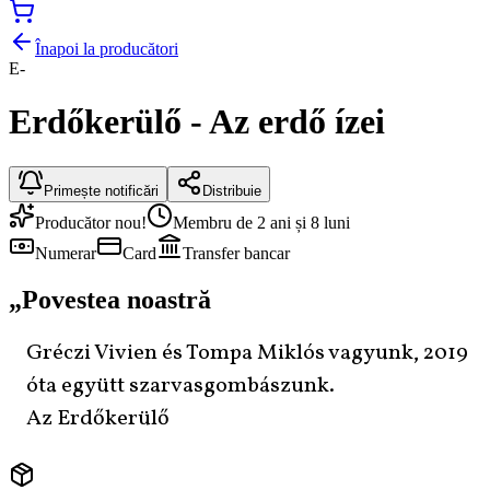
Înapoi la producători
E-
Erdőkerülő - Az erdő ízei
Primește notificări
Distribuie
Producător nou!
Membru de 2 ani și 8 luni
Numerar
Card
Transfer bancar
„
Povestea noastră
Gréczi Vivien és Tompa Miklós vagyunk, 2019
óta együtt szarvasgombászunk.
Az Erdőkerülő