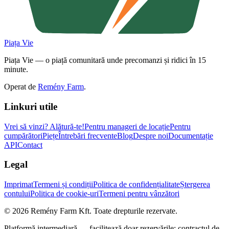
Piața Vie
Piața Vie — o piață comunitară unde precomanzi și ridici în 15
minute.
Operat de
Remény Farm
.
Linkuri utile
Vrei să vinzi?
Alătură-te!
Pentru manageri de locație
Pentru
cumpărători
Piețe
Întrebări frecvente
Blog
Despre noi
Documentație
API
Contact
Legal
Imprimat
Termeni și condiții
Politica de confidențialitate
Ștergerea
contului
Politica de cookie-uri
Termeni pentru vânzători
©
2026
Remény Farm Kft.
Toate drepturile rezervate.
Platformă intermediară — facilitează doar rezervările; contractul de