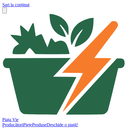
Sari la conținut
Piața Vie
Producători
Piețe
Produse
Deschide o piață!