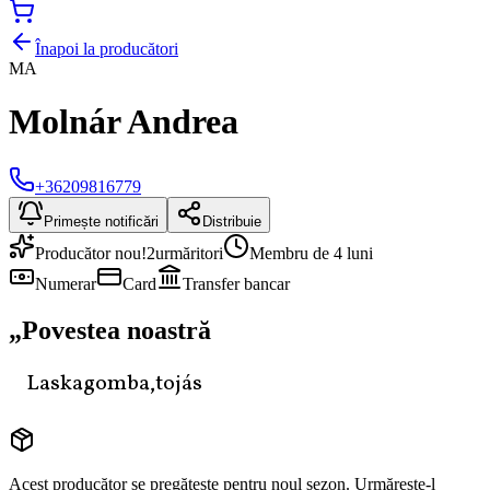
Înapoi la producători
MA
Molnár Andrea
+36209816779
Primește notificări
Distribuie
Producător nou!
2
urmăritori
Membru de 4 luni
Numerar
Card
Transfer bancar
„
Povestea noastră
Laskagomba,tojás
Acest producător se pregătește pentru noul sezon. Urmărește-l