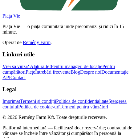
Piața Vie
Piața Vie — o piață comunitară unde precomanzi și ridici în 15
minute.
Operat de
Remény Farm
.
Linkuri utile
Vrei să vinzi?
Alătură-te!
Pentru manageri de locație
Pentru
cumpărători
Piețe
Întrebări frecvente
Blog
Despre noi
Documentație
API
Contact
Legal
Imprimat
Termeni și condiții
Politica de confidențialitate
Ștergerea
contului
Politica de cookie-uri
Termeni pentru vânzători
©
2026
Remény Farm Kft.
Toate drepturile rezervate.
Platformă intermediară — facilitează doar rezervările; contractul de
vânzare se încheie între vânzător și cumpărător în persoană la