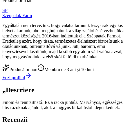
Producătorul tău
SF
Széppatak Farm
Egyáltalán nem terveztük, hogy valaha farmunk lesz, csak egy kis
helyet akartunk, ahol megbújhatunk a világ zajától és élvezhetjük a
természet közelségét. 2016-ban indítottuk el a Széppatak Farmot.
Eredetileg azért, hogy tiszta, természetes élelmiszert biztosítsunk a
családunknak, önfenntartóvá váljunk. Juh, baromfi, emu
tenyésztésével kezdtünk, majd később egy álom vált valóra avval,
hogy megvásároltuk az első skót felföldi marháinkat.
Producător nou
Membru de 3 ani și 10 luni
Vezi profilul
„
Descriere
Finom és fenntartható! Ez a racka juhhús. Márványos, egészséges
húsa azoknak ajánlott, akik a faggyús birkahústól idegenkednek.
Recenzii