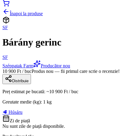
Înapoi la produse
SF
Bárány gerinc
SF
Széppatak Farm
Producător nou
10 900 Ft / buc
Produs nou — fii primul care scrie o recenzie!
Distribuie
Preț estimat pe bucată
: ~
10 900 Ft
/
buc
Greutate medie (kg)
:
1
kg
🥩 Húsáru
Zi de piață
Nu sunt zile de piață disponibile.