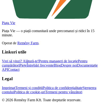
Piața Vie
Piața Vie — o piață comunitară unde precomanzi și ridici în 15
minute.
Operat de
Remény Farm
.
Linkuri utile
Vrei să vinzi?
Alătură-te!
Pentru manageri de locație
Pentru
cumpărători
Piețe
Întrebări frecvente
Blog
Despre noi
Documentație
API
Contact
Legal
Imprimat
Termeni și condiții
Politica de confidențialitate
Ștergerea
contului
Politica de cookie-uri
Termeni pentru vânzători
©
2026
Remény Farm Kft.
Toate drepturile rezervate.