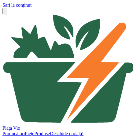
Sari la conținut
Piața Vie
Producători
Piețe
Produse
Deschide o piață!