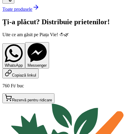
Toate produsele
Ți-a plăcut? Distribuie prietenilor!
Uite ce am găsit pe Piața Vie! 🍅🌿
WhatsApp
Messenger
Copiază linkul
760 Ft
/
buc
Rezervă pentru ridicare