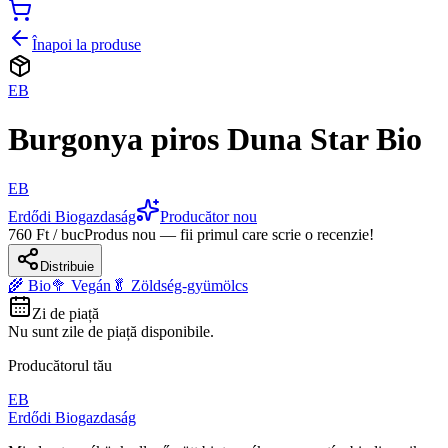
Înapoi la produse
EB
Burgonya piros Duna Star Bio
EB
Erdődi Biogazdaság
Producător nou
760 Ft / buc
Produs nou — fii primul care scrie o recenzie!
Distribuie
🌾 Bio
🥦 Vegán
🥬 Zöldség-gyümölcs
Zi de piață
Nu sunt zile de piață disponibile.
Producătorul tău
EB
Erdődi Biogazdaság