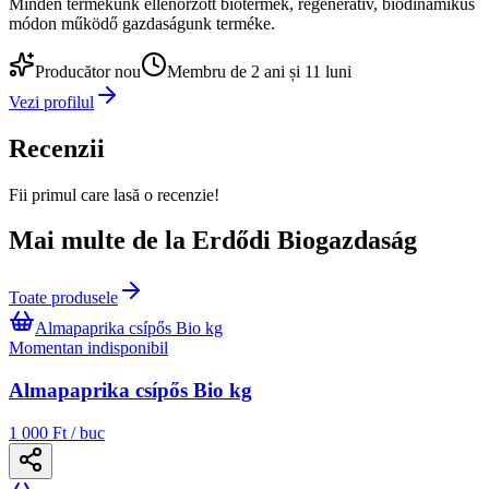
Minden termékünk ellenőrzött biotermék, regeneratív, biodinamikus
módon működő gazdaságunk terméke.
Producător nou
Membru de 2 ani și 11 luni
Vezi profilul
Recenzii
Fii primul care lasă o recenzie!
Mai multe de la Erdődi Biogazdaság
Toate produsele
Almapaprika csípős Bio kg
Momentan indisponibil
Almapaprika csípős Bio kg
1 000 Ft / buc