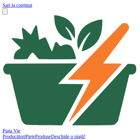
Sari la conținut
Piața Vie
Producători
Piețe
Produse
Deschide o piață!