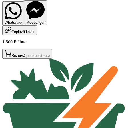
WhatsApp
Messenger
Copiază linkul
1 500 Ft
/
buc
Rezervă pentru ridicare