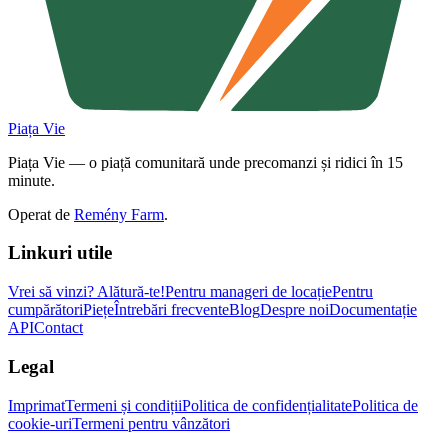
Piața Vie
Piața Vie — o piață comunitară unde precomanzi și ridici în 15
minute.
Operat de
Remény Farm
.
Linkuri utile
Vrei să vinzi?
Alătură-te!
Pentru manageri de locație
Pentru
cumpărători
Piețe
Întrebări frecvente
Blog
Despre noi
Documentație
API
Contact
Legal
Imprimat
Termeni și condiții
Politica de confidențialitate
Politica de
cookie-uri
Termeni pentru vânzători