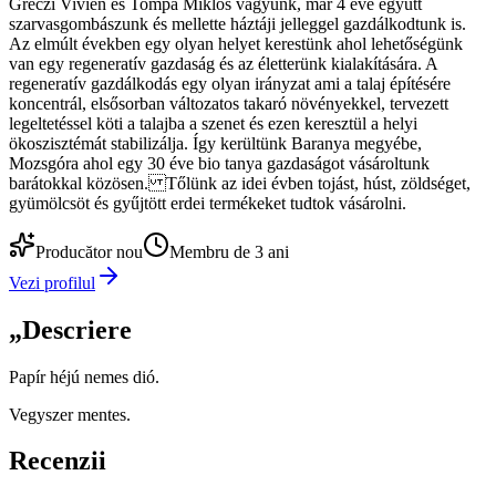
Gréczi Vivien és Tompa Miklós vagyunk, már 4 éve együtt
szarvasgombászunk és mellette háztáji jelleggel gazdálkodtunk is.
Az elmúlt években egy olyan helyet kerestünk ahol lehetőségünk
van egy regeneratív gazdaság és az életterünk kialakítására. A
regeneratív gazdálkodás egy olyan irányzat ami a talaj építésére
koncentrál, elsősorban változatos takaró növényekkel, tervezett
legeltetéssel köti a talajba a szenet és ezen keresztül a helyi
ökoszisztémát stabilizálja. Így kerültünk Baranya megyébe,
Mozsgóra ahol egy 30 éve bio tanya gazdaságot vásároltunk
barátokkal közösen. Tőlünk az idei évben tojást, húst, zöldséget,
gyümölcsöt és gyűjtött erdei termékeket tudtok vásárolni.
Producător nou
Membru de 3 ani
Vezi profilul
„
Descriere
Papír héjú nemes dió.
Vegyszer mentes.
Recenzii