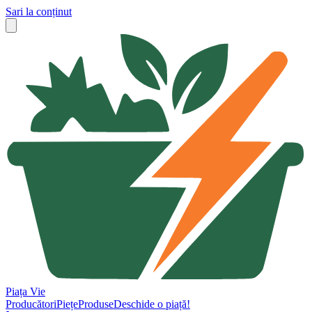
Sari la conținut
Piața Vie
Producători
Piețe
Produse
Deschide o piață!