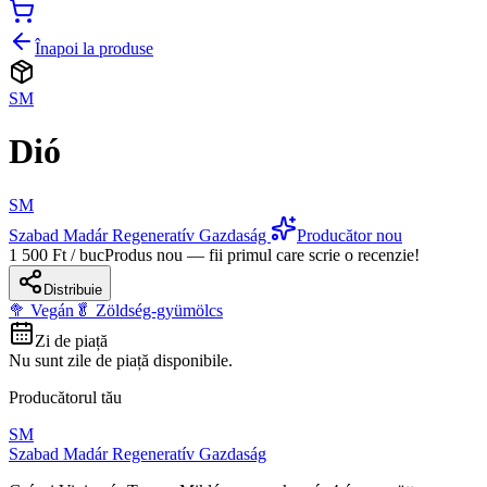
Înapoi la produse
SM
Dió
SM
Szabad Madár Regeneratív Gazdaság
Producător nou
1 500 Ft / buc
Produs nou — fii primul care scrie o recenzie!
Distribuie
🥦 Vegán
🥬 Zöldség-gyümölcs
Zi de piață
Nu sunt zile de piață disponibile.
Producătorul tău
SM
Szabad Madár Regeneratív Gazdaság