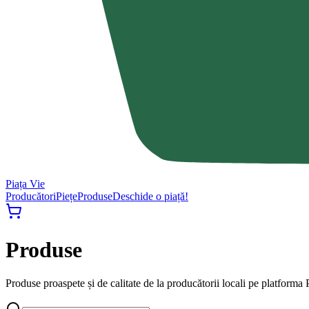
Piața Vie
Producători
Piețe
Produse
Deschide o piață!
Produse
Produse proaspete și de calitate de la producătorii locali pe platforma P