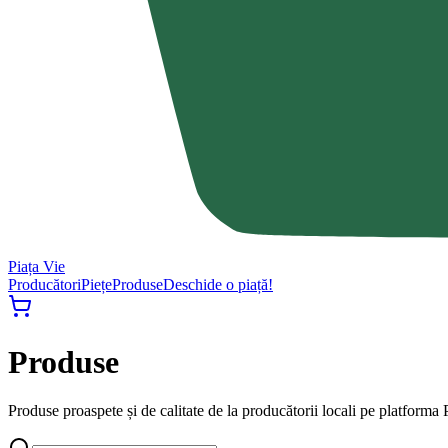
Piața Vie
Producători
Piețe
Produse
Deschide o piață!
Produse
Produse proaspete și de calitate de la producătorii locali pe platforma P