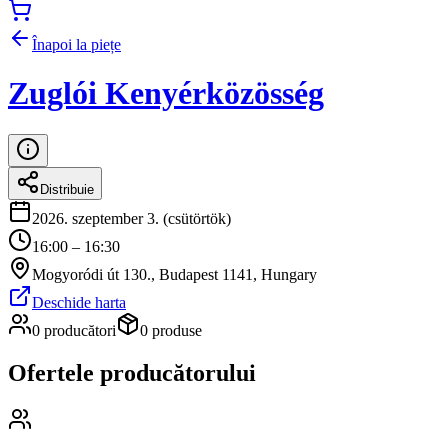
Înapoi la piețe
Zuglói Kenyérközösség
Distribuie
2026. szeptember 3. (csütörtök)
16:00 – 16:30
Mogyoródi út 130., Budapest 1141, Hungary
Deschide harta
0 producători
0 produse
Ofertele producătorului