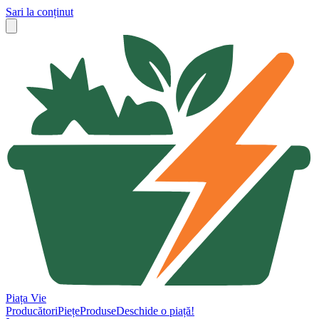
Sari la conținut
Piața Vie
Producători
Piețe
Produse
Deschide o piață!