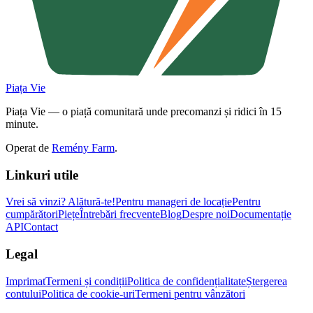
Piața Vie
Piața Vie — o piață comunitară unde precomanzi și ridici în 15
minute.
Operat de
Remény Farm
.
Linkuri utile
Vrei să vinzi?
Alătură-te!
Pentru manageri de locație
Pentru
cumpărători
Piețe
Întrebări frecvente
Blog
Despre noi
Documentație
API
Contact
Legal
Imprimat
Termeni și condiții
Politica de confidențialitate
Ștergerea
contului
Politica de cookie-uri
Termeni pentru vânzători