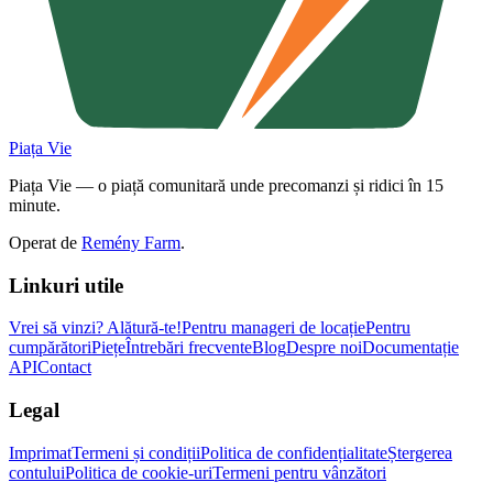
Piața Vie
Piața Vie — o piață comunitară unde precomanzi și ridici în 15
minute.
Operat de
Remény Farm
.
Linkuri utile
Vrei să vinzi?
Alătură-te!
Pentru manageri de locație
Pentru
cumpărători
Piețe
Întrebări frecvente
Blog
Despre noi
Documentație
API
Contact
Legal
Imprimat
Termeni și condiții
Politica de confidențialitate
Ștergerea
contului
Politica de cookie-uri
Termeni pentru vânzători