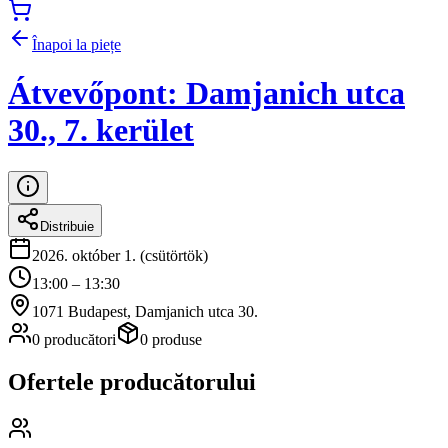
Înapoi la piețe
Átvevőpont: Damjanich utca
30., 7. kerület
Distribuie
2026. október 1. (csütörtök)
13:00 – 13:30
1071 Budapest, Damjanich utca 30.
0 producători
0 produse
Ofertele producătorului