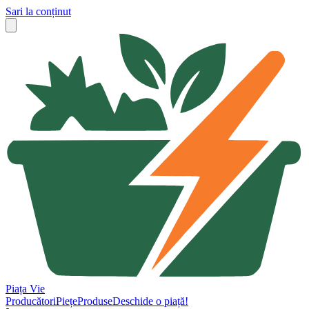
Sari la conținut
Piața Vie
Producători
Piețe
Produse
Deschide o piață!