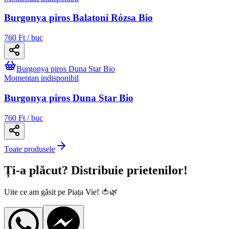
Burgonya piros Balatoni Rózsa Bio
760 Ft / buc
Burgonya piros Duna Star Bio
Momentan indisponibil
Burgonya piros Duna Star Bio
760 Ft / buc
Toate produsele
Ți-a plăcut? Distribuie prietenilor!
Uite ce am găsit pe Piața Vie! 🍅🌿