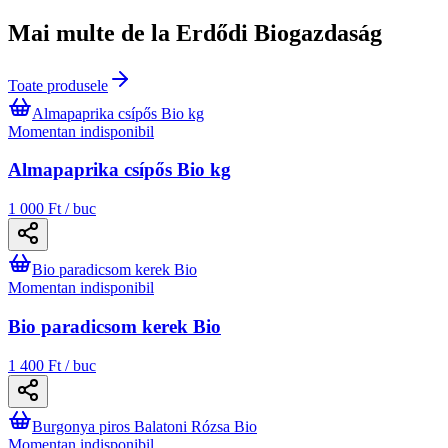
Mai multe de la Erdődi Biogazdaság
Toate produsele
Almapaprika csípős Bio kg
Momentan indisponibil
Almapaprika csípős Bio kg
1 000 Ft / buc
Bio paradicsom kerek Bio
Momentan indisponibil
Bio paradicsom kerek Bio
1 400 Ft / buc
Burgonya piros Balatoni Rózsa Bio
Momentan indisponibil