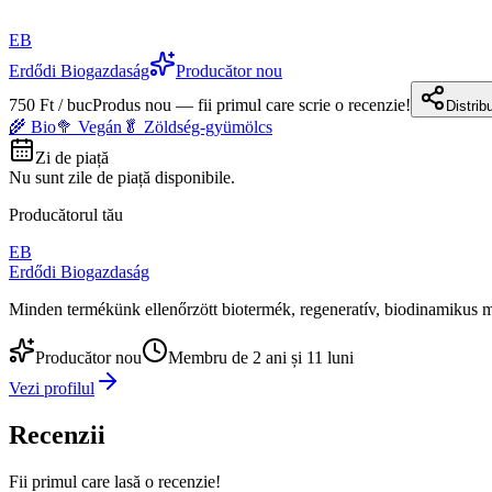
EB
Erdődi Biogazdaság
Producător nou
750 Ft / buc
Produs nou — fii primul care scrie o recenzie!
Distrib
🌾 Bio
🥦 Vegán
🥬 Zöldség-gyümölcs
Zi de piață
Nu sunt zile de piață disponibile.
Producătorul tău
EB
Erdődi Biogazdaság
Minden termékünk ellenőrzött biotermék, regeneratív, biodinamiku
Producător nou
Membru de 2 ani și 11 luni
Vezi profilul
Recenzii
Fii primul care lasă o recenzie!