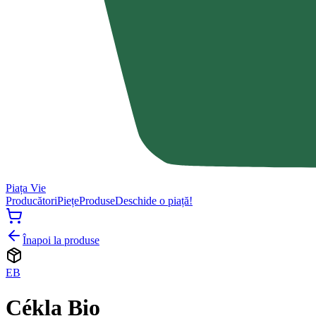
Piața Vie
Producători
Piețe
Produse
Deschide o piață!
Înapoi la produse
EB
Cékla Bio