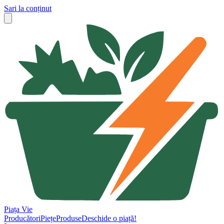
Sari la conținut
Piața Vie
Producători
Piețe
Produse
Deschide o piață!