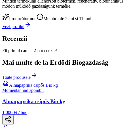
Minden termékünk ellenőrzött biotermék, regeneratív, biodinamikus
módon működő gazdaságunk terméke.
Producător nou
Membru de 2 ani și 11 luni
Vezi profilul
Recenzii
Fii primul care lasă o recenzie!
Mai multe de la Erdődi Biogazdaság
Toate produsele
Almapaprika csípős Bio kg
Momentan indisponibil
Almapaprika csípős Bio kg
1 000 Ft / buc