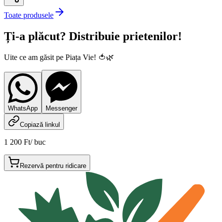
Toate produsele
Ți-a plăcut? Distribuie prietenilor!
Uite ce am găsit pe Piața Vie! 🍅🌿
WhatsApp
Messenger
Copiază linkul
1 200 Ft
/
buc
Rezervă pentru ridicare