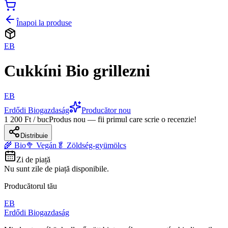
Înapoi la produse
EB
Cukkíni Bio grillezni
EB
Erdődi Biogazdaság
Producător nou
1 200 Ft / buc
Produs nou — fii primul care scrie o recenzie!
Distribuie
🌾 Bio
🥦 Vegán
🥬 Zöldség-gyümölcs
Zi de piață
Nu sunt zile de piață disponibile.
Producătorul tău
EB
Erdődi Biogazdaság