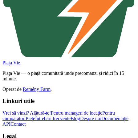
Piața Vie
Piața Vie — o piață comunitară unde precomanzi și ridici în 15
minute.
Operat de
Remény Farm
.
Linkuri utile
Vrei să vinzi?
Alătură-te!
Pentru manageri de locație
Pentru
cumpărători
Piețe
Întrebări frecvente
Blog
Despre noi
Documentație
API
Contact
Legal