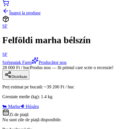
Înapoi la produse
SF
Felföldi marha bélszín
SF
Széppatak Farm
Producător nou
28 000 Ft / buc
Produs nou — fii primul care scrie o recenzie!
Distribuie
Preț estimat pe bucată
: ~
39 200 Ft
/
buc
Greutate medie (kg)
:
1.4
kg
🐄 Marha
🥩 Húsáru
Zi de piață
Nu sunt zile de piață disponibile.