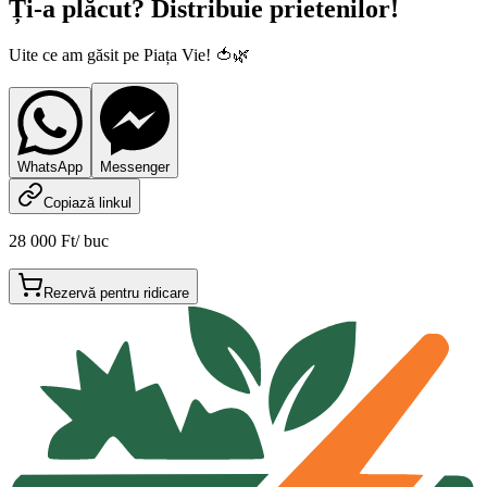
Ți-a plăcut? Distribuie prietenilor!
Uite ce am găsit pe Piața Vie! 🍅🌿
WhatsApp
Messenger
Copiază linkul
28 000 Ft
/
buc
Rezervă pentru ridicare