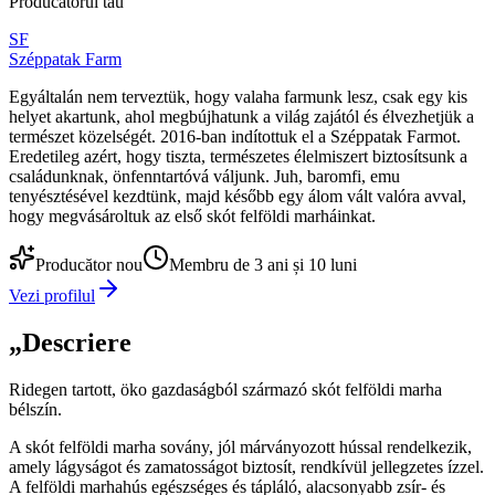
Producătorul tău
SF
Széppatak Farm
Egyáltalán nem terveztük, hogy valaha farmunk lesz, csak egy kis
helyet akartunk, ahol megbújhatunk a világ zajától és élvezhetjük a
természet közelségét. 2016-ban indítottuk el a Széppatak Farmot.
Eredetileg azért, hogy tiszta, természetes élelmiszert biztosítsunk a
családunknak, önfenntartóvá váljunk. Juh, baromfi, emu
tenyésztésével kezdtünk, majd később egy álom vált valóra avval,
hogy megvásároltuk az első skót felföldi marháinkat.
Producător nou
Membru de 3 ani și 10 luni
Vezi profilul
„
Descriere
Ridegen tartott, öko gazdaságból származó skót felföldi marha
bélszín.
A skót felföldi marha sovány, jól márványozott hússal rendelkezik,
amely lágyságot és zamatosságot biztosít, rendkívül jellegzetes ízzel.
A felföldi marhahús egészséges és tápláló, alacsonyabb zsír- és