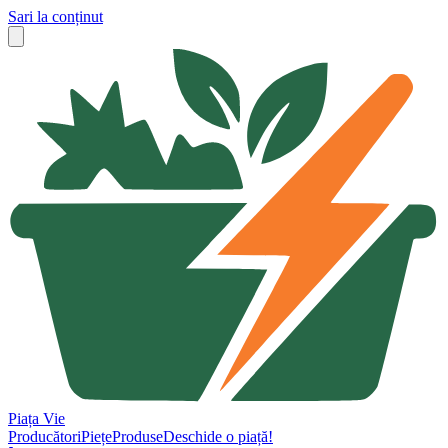
Sari la conținut
Piața Vie
Producători
Piețe
Produse
Deschide o piață!