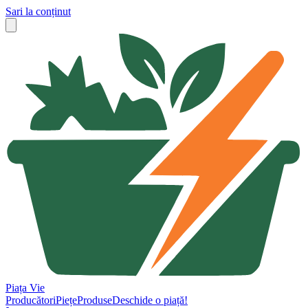
Sari la conținut
Piața Vie
Producători
Piețe
Produse
Deschide o piață!