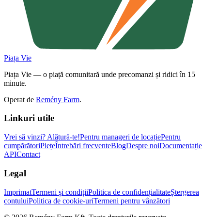
Piața Vie
Piața Vie — o piață comunitară unde precomanzi și ridici în 15
minute.
Operat de
Remény Farm
.
Linkuri utile
Vrei să vinzi?
Alătură-te!
Pentru manageri de locație
Pentru
cumpărători
Piețe
Întrebări frecvente
Blog
Despre noi
Documentație
API
Contact
Legal
Imprimat
Termeni și condiții
Politica de confidențialitate
Ștergerea
contului
Politica de cookie-uri
Termeni pentru vânzători