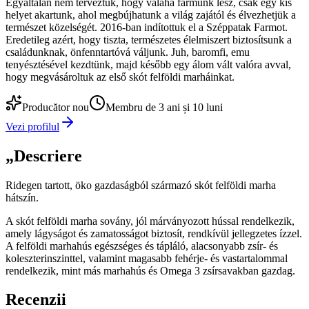
Egyáltalán nem terveztük, hogy valaha farmunk lesz, csak egy kis
helyet akartunk, ahol megbújhatunk a világ zajától és élvezhetjük a
természet közelségét. 2016-ban indítottuk el a Széppatak Farmot.
Eredetileg azért, hogy tiszta, természetes élelmiszert biztosítsunk a
családunknak, önfenntartóvá váljunk. Juh, baromfi, emu
tenyésztésével kezdtünk, majd később egy álom vált valóra avval,
hogy megvásároltuk az első skót felföldi marháinkat.
Producător nou
Membru de 3 ani și 10 luni
Vezi profilul
„
Descriere
Ridegen tartott, öko gazdaságból származó skót felföldi marha
hátszín.
A skót felföldi marha sovány, jól márványozott hússal rendelkezik,
amely lágyságot és zamatosságot biztosít, rendkívül jellegzetes ízzel.
A felföldi marhahús egészséges és tápláló, alacsonyabb zsír- és
koleszterinszinttel, valamint magasabb fehérje- és vastartalommal
rendelkezik, mint más marhahús és Omega 3 zsírsavakban gazdag.
Recenzii