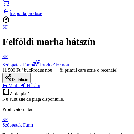
Înapoi la produse
SF
Felföldi marha hátszín
SF
Széppatak Farm
Producător nou
11 500 Ft / buc
Produs nou — fii primul care scrie o recenzie!
Distribuie
🐄 Marha
🥩 Húsáru
Zi de piață
Nu sunt zile de piață disponibile.
Producătorul tău
SF
Széppatak Farm