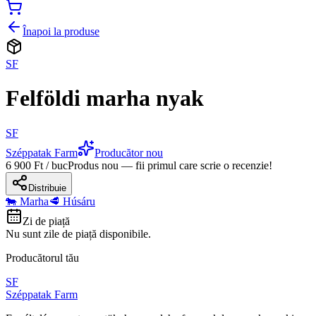
Înapoi la produse
SF
Felföldi marha nyak
SF
Széppatak Farm
Producător nou
6 900 Ft / buc
Produs nou — fii primul care scrie o recenzie!
Distribuie
🐄 Marha
🥩 Húsáru
Zi de piață
Nu sunt zile de piață disponibile.
Producătorul tău
SF
Széppatak Farm