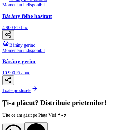
Momentan indisponibil
Bárány félbe hasított
4 900 Ft / buc
Bárány gerinc
Momentan indisponibil
Bárány gerinc
10 900 Ft / buc
Toate produsele
Ți-a plăcut? Distribuie prietenilor!
Uite ce am găsit pe Piața Vie! 🍅🌿