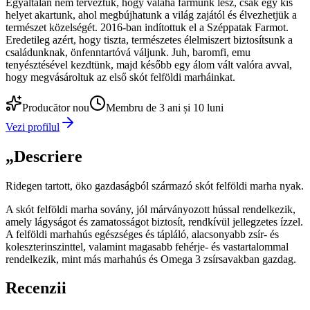
Egyáltalán nem terveztük, hogy valaha farmunk lesz, csak egy kis
helyet akartunk, ahol megbújhatunk a világ zajától és élvezhetjük a
természet közelségét. 2016-ban indítottuk el a Széppatak Farmot.
Eredetileg azért, hogy tiszta, természetes élelmiszert biztosítsunk a
családunknak, önfenntartóvá váljunk. Juh, baromfi, emu
tenyésztésével kezdtünk, majd később egy álom vált valóra avval,
hogy megvásároltuk az első skót felföldi marháinkat.
Producător nou
Membru de 3 ani și 10 luni
Vezi profilul
„
Descriere
Ridegen tartott, öko gazdaságból származó skót felföldi marha nyak.
A skót felföldi marha sovány, jól márványozott hússal rendelkezik,
amely lágyságot és zamatosságot biztosít, rendkívül jellegzetes ízzel.
A felföldi marhahús egészséges és tápláló, alacsonyabb zsír- és
koleszterinszinttel, valamint magasabb fehérje- és vastartalommal
rendelkezik, mint más marhahús és Omega 3 zsírsavakban gazdag.
Recenzii