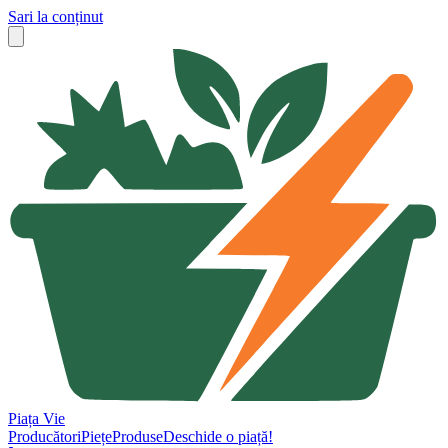
Sari la conținut
Piața Vie
Producători
Piețe
Produse
Deschide o piață!