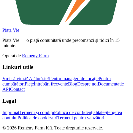
Piața Vie
Piața Vie — o piață comunitară unde precomanzi și ridici în 15
minute.
Operat de
Remény Farm
.
Linkuri utile
Vrei să vinzi?
Alătură-te!
Pentru manageri de locație
Pentru
cumpărători
Piețe
Întrebări frecvente
Blog
Despre noi
Documentație
API
Contact
Legal
Imprimat
Termeni și condiții
Politica de confidențialitate
Ștergerea
contului
Politica de cookie-uri
Termeni pentru vânzători
©
2026
Remény Farm Kft.
Toate drepturile rezervate.