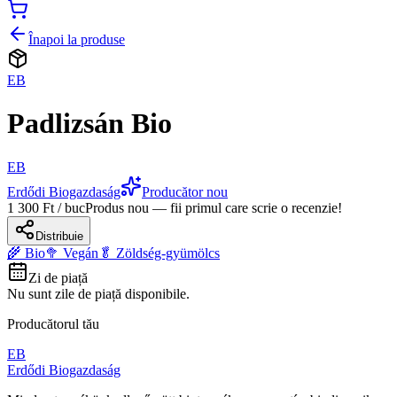
Înapoi la produse
EB
Padlizsán Bio
EB
Erdődi Biogazdaság
Producător nou
1 300 Ft / buc
Produs nou — fii primul care scrie o recenzie!
Distribuie
🌾 Bio
🥦 Vegán
🥬 Zöldség-gyümölcs
Zi de piață
Nu sunt zile de piață disponibile.
Producătorul tău
EB
Erdődi Biogazdaság