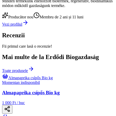
Minden termékünk ellenőrzött biotermék, regeneratív, biodinamikus
módon működő gazdaságunk terméke.
Producător nou
Membru de 2 ani și 11 luni
Vezi profilul
Recenzii
Fii primul care lasă o recenzie!
Mai multe de la Erdődi Biogazdaság
Toate produsele
Almapaprika csípős Bio kg
Momentan indisponibil
Almapaprika csípős Bio kg
1 000 Ft / buc