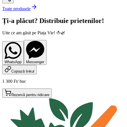
Toate produsele
Ți-a plăcut? Distribuie prietenilor!
Uite ce am găsit pe Piața Vie! 🍅🌿
WhatsApp
Messenger
Copiază linkul
1 300 Ft
/
buc
Rezervă pentru ridicare