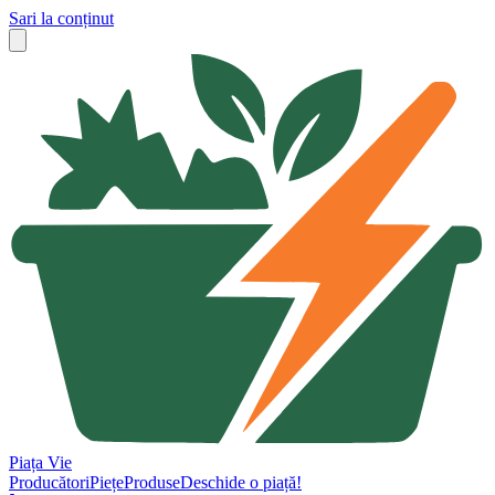
Sari la conținut
Piața Vie
Producători
Piețe
Produse
Deschide o piață!