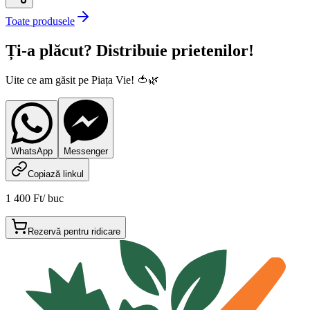
Toate produsele
Ți-a plăcut? Distribuie prietenilor!
Uite ce am găsit pe Piața Vie! 🍅🌿
WhatsApp
Messenger
Copiază linkul
1 400 Ft
/
buc
Rezervă pentru ridicare