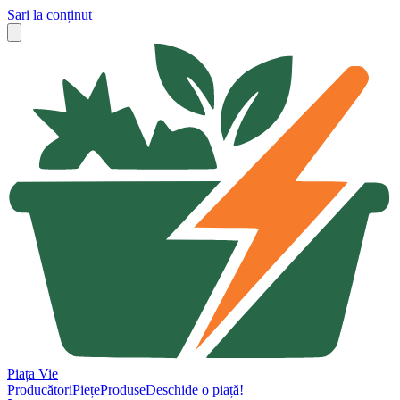
Sari la conținut
Piața Vie
Producători
Piețe
Produse
Deschide o piață!