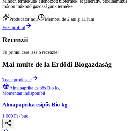
Minden termékünk ellenőrzött biotermék, regeneratív, biodinamikus
módon működő gazdaságunk terméke.
Producător nou
Membru de 2 ani și 11 luni
Vezi profilul
Recenzii
Fii primul care lasă o recenzie!
Mai multe de la Erdődi Biogazdaság
Toate produsele
Almapaprika csípős Bio kg
Momentan indisponibil
Almapaprika csípős Bio kg
1 000 Ft / buc