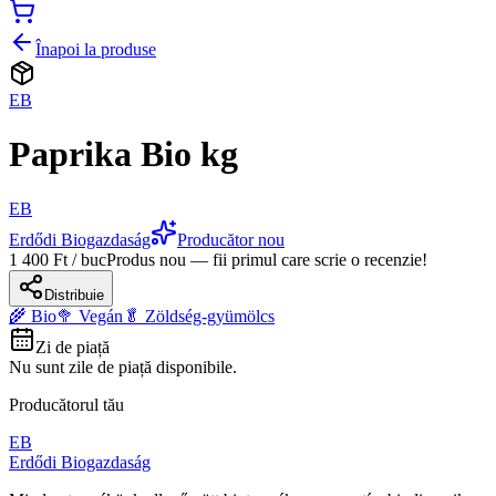
Înapoi la produse
EB
Paprika Bio kg
EB
Erdődi Biogazdaság
Producător nou
1 400 Ft / buc
Produs nou — fii primul care scrie o recenzie!
Distribuie
🌾 Bio
🥦 Vegán
🥬 Zöldség-gyümölcs
Zi de piață
Nu sunt zile de piață disponibile.
Producătorul tău
EB
Erdődi Biogazdaság