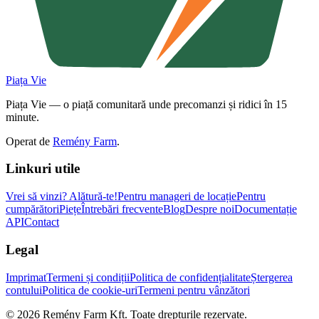
Piața Vie
Piața Vie — o piață comunitară unde precomanzi și ridici în 15
minute.
Operat de
Remény Farm
.
Linkuri utile
Vrei să vinzi?
Alătură-te!
Pentru manageri de locație
Pentru
cumpărători
Piețe
Întrebări frecvente
Blog
Despre noi
Documentație
API
Contact
Legal
Imprimat
Termeni și condiții
Politica de confidențialitate
Ștergerea
contului
Politica de cookie-uri
Termeni pentru vânzători
©
2026
Remény Farm Kft.
Toate drepturile rezervate.