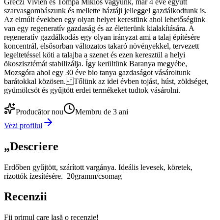
Gréczi Vivien és Tompa Miklós vagyunk, már 4 éve együtt
szarvasgombászunk és mellette háztáji jelleggel gazdálkodtunk is.
Az elmúlt években egy olyan helyet kerestünk ahol lehetőségünk
van egy regeneratív gazdaság és az életterünk kialakítására. A
regeneratív gazdálkodás egy olyan irányzat ami a talaj építésére
koncentrál, elsősorban változatos takaró növényekkel, tervezett
legeltetéssel köti a talajba a szenet és ezen keresztül a helyi
ökoszisztémát stabilizálja. Így kerültünk Baranya megyébe,
Mozsgóra ahol egy 30 éve bio tanya gazdaságot vásároltunk
barátokkal közösen. Tőlünk az idei évben tojást, húst, zöldséget,
gyümölcsöt és gyűjtött erdei termékeket tudtok vásárolni.
Producător nou
Membru de 3 ani
Vezi profilul
„
Descriere
Erdőben gyűjtött, szárított vargánya. Ideális levesek, köretek,
rizottók ízesítésére. 20gramm/csomag
Recenzii
Fii primul care lasă o recenzie!