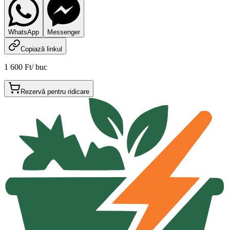
WhatsApp
Messenger
Copiază linkul
1 600 Ft
/
buc
Rezervă pentru ridicare