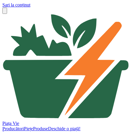
Sari la conținut
Piața Vie
Producători
Piețe
Produse
Deschide o piață!