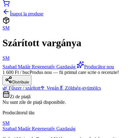
Înapoi la produse
SM
Szárított vargánya
SM
Szabad Madár Regeneratív Gazdaság
Producător nou
1 600 Ft / buc
Produs nou — fii primul care scrie o recenzie!
Distribuie
🌿 Fűszer / szárított
🥦 Vegán
🥬 Zöldség-gyümölcs
Zi de piață
Nu sunt zile de piață disponibile.
Producătorul tău
SM
Szabad Madár Regeneratív Gazdaság