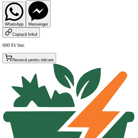
WhatsApp
Messenger
Copiază linkul
600 Ft
/
buc
Rezervă pentru ridicare