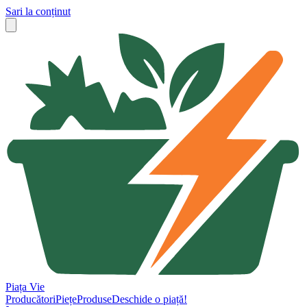
Sari la conținut
Piața Vie
Producători
Piețe
Produse
Deschide o piață!