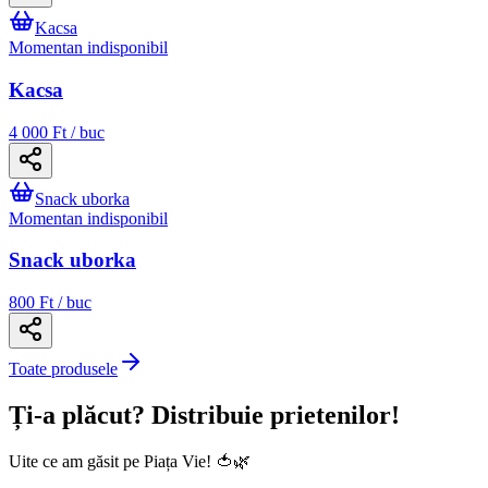
Kacsa
Momentan indisponibil
Kacsa
4 000 Ft / buc
Snack uborka
Momentan indisponibil
Snack uborka
800 Ft / buc
Toate produsele
Ți-a plăcut? Distribuie prietenilor!
Uite ce am găsit pe Piața Vie! 🍅🌿